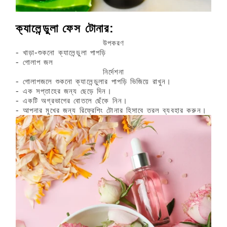
ক্যালেন্ডুলা ফেস টোনার:
উপকরণ
- খাড়া-শুকনো ক্যালেন্ডুলা পাপড়ি
- গোলাপ জল
নির্দেশনা
- গোলাপজলে শুকনো ক্যালেন্ডুলার পাপড়ি ভিজিয়ে রাখুন।
- এক সপ্তাহের জন্য ছেড়ে দিন।
- একটি অগ্রভাগের বোতলে ছেঁকে নিন।
- আপনার মুখের জন্য রিফ্রেশিং টোনার হিসাবে তরল ব্যবহার করুন।