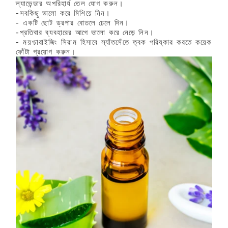
ল্যাভেন্ডার অপরিহার্য তেল যোগ করুন।
-সবকিছু ভালো করে মিশিয়ে নিন।
- একটি ছোট ড্রপার বোতলে ঢেলে দিন।
-প্রতিবার ব্যবহারের আগে ভালো করে নেড়ে নিন।
- ময়শ্চারাইজিং সিরাম হিসাবে স্যাঁতসেঁতে ত্বক পরিষ্কার করতে কয়েক
ফোঁটা প্রয়োগ করুন।