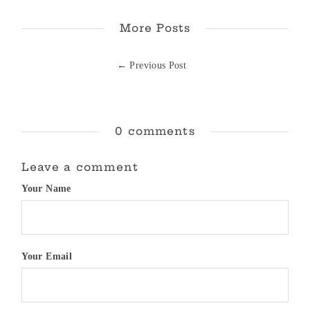
More Posts
← Previous Post
0 comments
Leave a comment
Your Name
Your Email