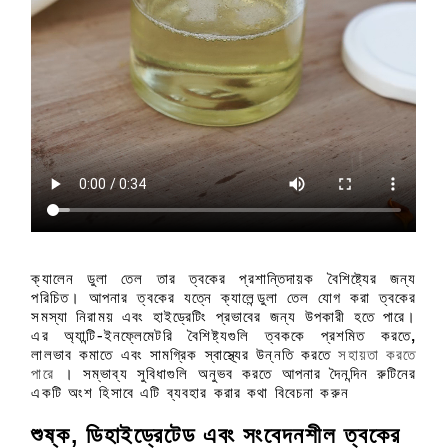
ক্যালেন
ডুলা তেল তার ত্বকের প্রশান্তিদায়ক বৈশিষ্ট্যের জন্য
পরিচিত।
আপনার ত্বকের যত্নে
ক্যালেন্ডুলা তেল যোগ করা
ত্বকের
সমস্যা নিরাময় এবং হাইড্রেটিং
প্রভাবের জন্য উপকারী হতে পারে।
এর
অ্যান্টি-ইনফ্লেমেটরি বৈশিষ্ট্যগুলি ত্বককে প্রশমিত করতে,
লালভাব কমাতে
এবং সামগ্রিক স্বাস্থ্যের উন্নতি করতে
সহায়তা করতে
পারে
।
সম্ভাব্য সুবিধাগুলি অনুভব করতে আপনার দৈনন্দিন রুটিনের
একটি অংশ হিসাবে এটি ব্যবহার করার কথা বিবেচনা করুন
শুষ্ক, ডিহাইড্রেটেড এবং সংবেদনশীল ত্বকের