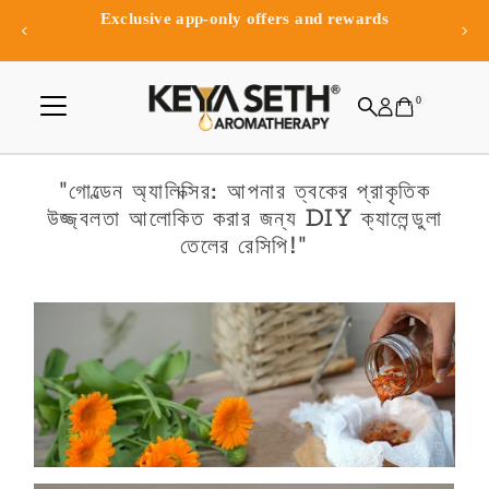
Exclusive app-only offers and rewards
Skip to content
0
"গোল্ডেন অ্যালিক্সির: আপনার ত্বকের প্রাকৃতিক
উজ্জ্বলতা আলোকিত করার জন্য DIY ক্যালেন্ডুলা
তেলের রেসিপি!"