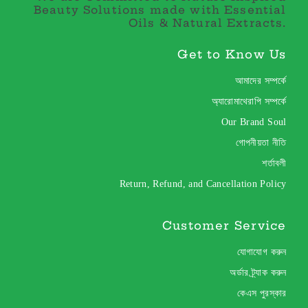
Beauty Solutions made with Essential
Oils & Natural Extracts.
Get to Know Us
আমাদের সম্পর্কে
অ্যারোমাথেরাপি সম্পর্কে
Our Brand Soul
গোপনীয়তা নীতি
শর্তাবলী
Return, Refund, and Cancellation Policy
Customer Service
যোগাযোগ করুন
অর্ডার ট্র্যাক করুন
কেএস পুরস্কার