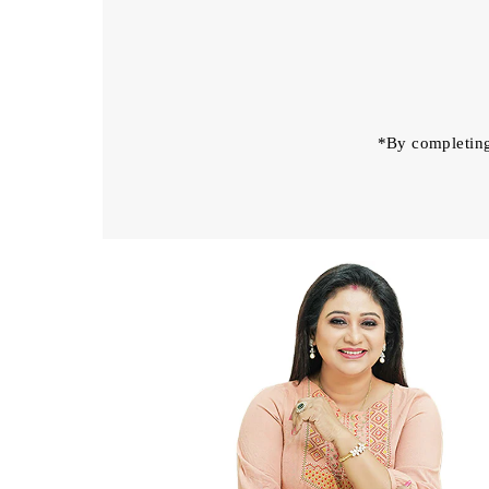
Email
Address
*By completing 