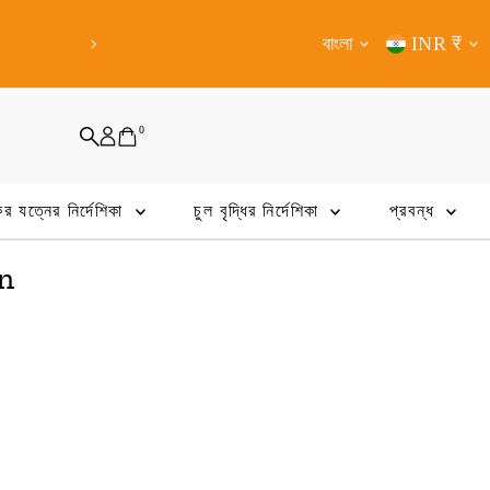
ffers and rewards
Shop from An
Language
Curren
বাংলা
INR ₹
0
ের যত্নের নির্দেশিকা
চুল বৃদ্ধির নির্দেশিকা
প্রবন্ধ
an