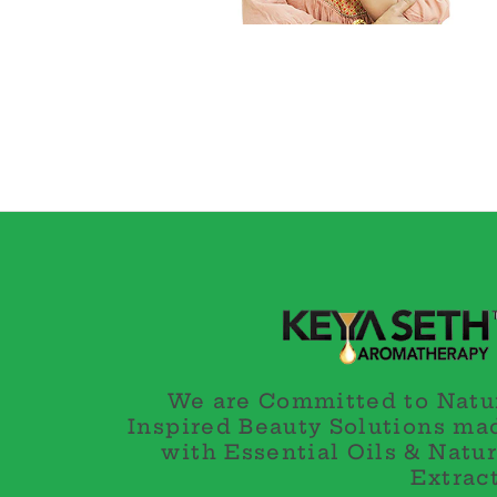
We are Committed to Natu
Inspired Beauty Solutions ma
with Essential Oils & Natur
Extract