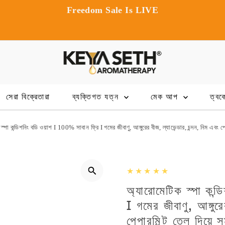
Exclusive app-only offers and rewards
সেরা বিক্রেতারা
ব্যক্তিগত যত্ন
মেক আপ
ত্বক
্পা কন্ডিশনিং বডি ওয়াশ I 100% সাবান ফ্রি I গমের জীবাণু, আঙ্গুরের বীজ, ল্যাভেন্ডার, চন্দন, নিম এবং পেপ
অ্যারোমেটিক স্পা কন্
I গমের জীবাণু, আঙ্গুরে
পেপারমিন্ট তেল দিয়ে স