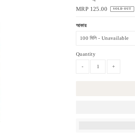
Regular
MRP 125.00
SOLD OUT
Price
আকার
Quantity
-
+
Earn [points_amount] wh