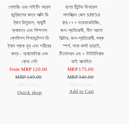
গ্লোয়িং এবং লাইটিং অয়েল
ছাতা টিন্টেড মিনারেল
কন্ট্রোলের জন্য অক্সি ডি
সানস্ক্রিন জেল SPF50
ট্যান রিমুভাল, অ্যান্টি
PA+++ ময়েশ্চারাইজিং,
অ্যাকনে এবং পিম্পলস
জল-প্রতিরোধী, নীল আলো
ব্লেমিশস পিগমেন্টেশন ডি
ফিল্টার, জল-প্রতিরোধী, শুষ্ক
ট্যান প্যাক মুখ এবং শরীরের
স্পর্শ, সাদা কাস্ট ছাড়াই,
জন্য - অ্যামোনিয়া এবং
টিনোসরব এম + টাইটানিয়াম
ব্লেচ নেই
ডাই অক্সাইড
from MRP 120.00
Sale
MRP 175.00
Sale
MRP 149.00
Price
Regular
MRP 349.00
Price
Regular
Unit
Price
Price
Unit
per
per
MRP 0.64
/
g
MRP 0.50
/
ml
Add to Cart
Quick shop
Price
Price