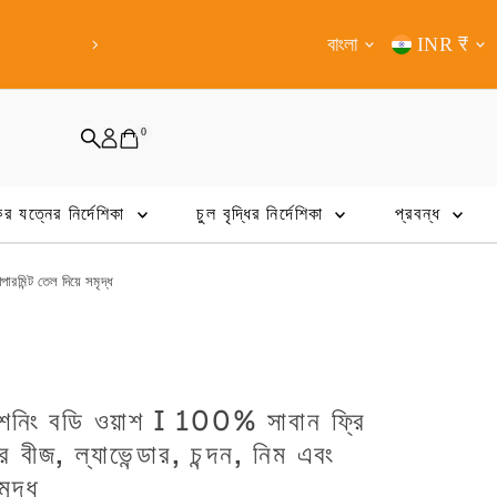
Shop from Anywhere Now!
Expr
Language
Curren
বাংলা
INR ₹
0
ের যত্নের নির্দেশিকা
চুল বৃদ্ধির নির্দেশিকা
প্রবন্ধ
ারমিন্ট তেল দিয়ে সমৃদ্ধ
ডিশনিং বডি ওয়াশ I 100% সাবান ফ্রি
র বীজ, ল্যাভেন্ডার, চন্দন, নিম এবং
মৃদ্ধ