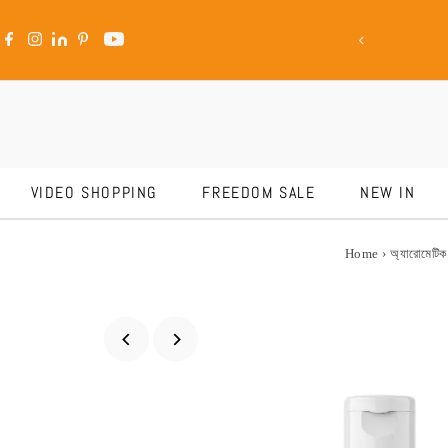
reedom Sale Is LIVE
Skip to content
VIDEO SHOPPING
FREEDOM SALE
NEW IN
Home
›
অ্যারোমেটিক স