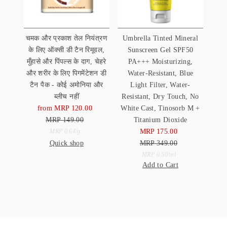
चमक और प्रकाश तेल नियंत्रण
Umbrella Tinted Mineral
के लिए ऑक्सी डी टैन रिमूवल,
Sunscreen Gel SPF50
मुँहासे और पिंपल्स के दाग, चेहरे
PA+++ Moisturizing,
और शरीर के लिए पिगमेंटेशन डी
Water-Resistant, Blue
टैन पैक - कोई अमोनिया और
Light Filter, Water-
ब्लीच नहीं
Resistant, Dry Touch, No
from MRP 120.00
Sale
White Cast, Tinosorb M +
MRP 149.00
Price
Regular
Titanium Dioxide
Price
Unit
MRP 175.00
Sale
per
MRP 0.64
/
g
Quick shop
Price
MRP 349.00
Price
Regular
Unit
Price
per
MRP 0.50
/
ml
Add to Cart
Price