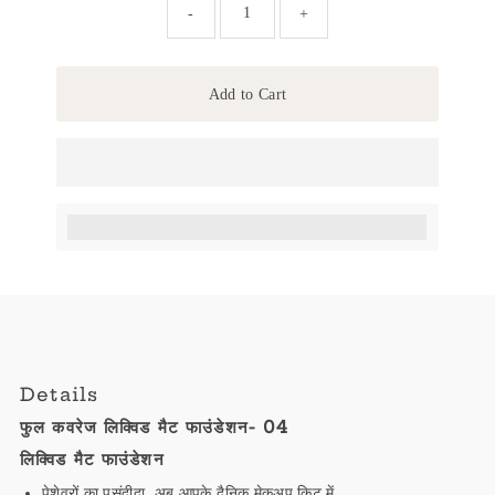
-
+
Add to Cart
Earn [points_amount] when completing this purchase.
Details
फुल कवरेज लिक्विड मैट फाउंडेशन- 04
लिक्विड मैट फाउंडेशन
पेशेवरों का पसंदीदा, अब आपके दैनिक मेकअप किट में